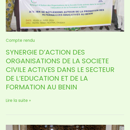
SOCIETE
CIVILE
ACTIVES
DANS
LE
SECTEUR
Compte rendu
DE
L’EDUCATION
SYNERGIE D’ACTION DES
ET
ORGANISATIONS DE LA SOCIETE
DE
LA
CIVILE ACTIVES DANS LE SECTEUR
FORMATION
DE L’EDUCATION ET DE LA
AU
BENIN
FORMATION AU BENIN
Lire la suite »
CELEBRATION